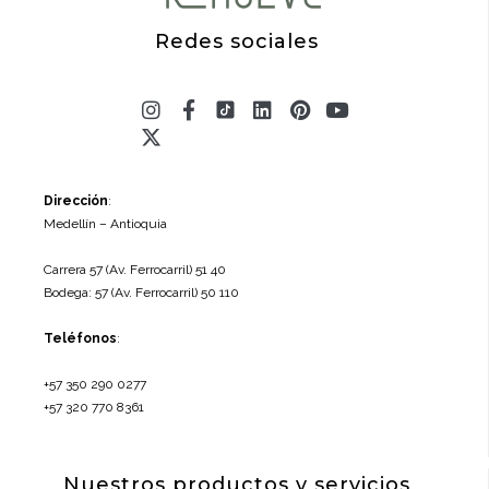
Redes sociales
Instagram
X-
Facebook-
Linkedin
Pinterest
Youtube
twitter
f
Dirección
:
Medellín – Antioquia
Carrera 57 (Av. Ferrocarril) 51 40
Bodega: 57 (Av. Ferrocarril) 50 110
Teléfonos
:
+57 350 290 0277
+57 320 770 8361
Nuestros productos y servicios