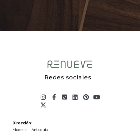
Redes sociales
Instagram
X-
Facebook-
Linkedin
Pinterest
Youtube
twitter
f
Dirección
:
Medellín – Antioquia