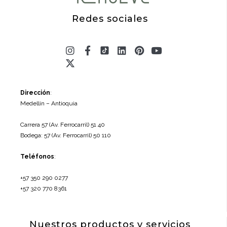
Redes sociales
Instagram
X-
Facebook-
Linkedin
Pinterest
Youtube
twitter
f
Dirección
:
Medellín – Antioquia
Carrera 57 (Av. Ferrocarril) 51 40
Bodega: 57 (Av. Ferrocarril) 50 110
Teléfonos
:
+57 350 290 0277
+57 320 770 8361
Nuestros productos y servicios