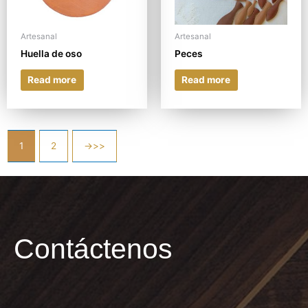
Artesanal
Artesanal
Huella de oso
Peces
Read more
Read more
1
2
→
Contáctenos