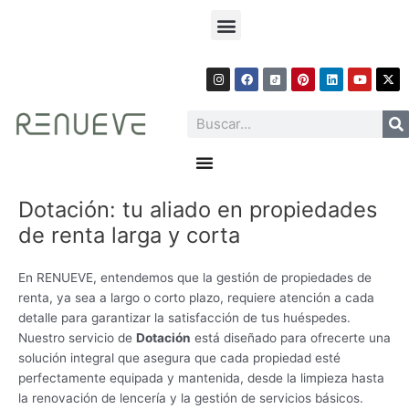
Ir
Menu
al
contenido
I
F
P
L
Y
X
n
a
i
i
o
-
s
c
n
n
u
t
t
e
t
k
t
w
Search
a
b
e
e
u
i
g
o
r
d
b
t
r
o
e
i
e
t
Menu
a
k
s
n
e
m
t
r
Dotación: tu aliado en propiedades
de renta larga y corta
En RENUEVE, entendemos que la gestión de propiedades de
renta, ya sea a largo o corto plazo, requiere atención a cada
detalle para garantizar la satisfacción de tus huéspedes.
Nuestro servicio de
Dotación
está diseñado para ofrecerte una
solución integral que asegura que cada propiedad esté
perfectamente equipada y mantenida, desde la limpieza hasta
la renovación de lencería y la gestión de servicios básicos.