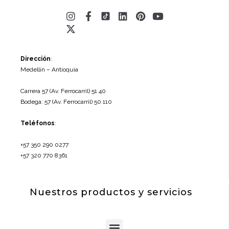
Instagram
X-
Facebook-
Linkedin
Pinterest
Youtube
twitter
f
Dirección
:
Medellín – Antioquia
Carrera 57 (Av. Ferrocarril) 51 40
Bodega: 57 (Av. Ferrocarril) 50 110
Teléfonos
:
+57 350 290 0277
+57 320 770 8361
Nuestros productos y servicios
Menu