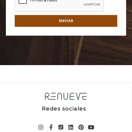
ENVIAR
Redes sociales
Instagram
X-
Facebook-
Linkedin
Pinterest
Youtube