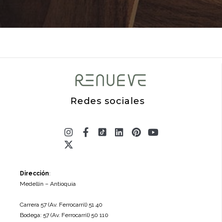
Redes sociales
Instagram
X-
Facebook-
Linkedin
Pinterest
Youtube
twitter
f
Dirección
:
Medellín – Antioquia
Carrera 57 (Av. Ferrocarril) 51 40
Bodega: 57 (Av. Ferrocarril) 50 110