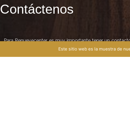
Contáctenos
Para Renuevecenter es muy importante tener un contacto d
para poder atenderlo adecuadamente.
Este sitio web es la muestra de n
HORARIO DE SERVICIO
TELÉFONO
ad
+57 350 290 0277
Lunes a viernes
8:00 am - 4:50 pm
Sábados
8:00 am - 1:20pm