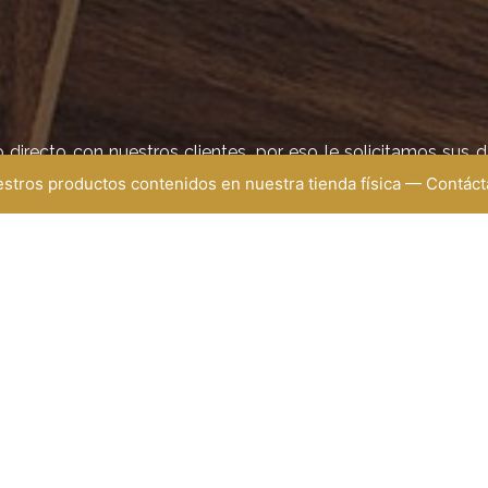
irecto con nuestros clientes, por eso le solicitamos sus 
uestros productos contenidos en nuestra tienda física — Contá
EMAIL
DIRECCIÓN
ministracion@renuevecenter.com
Medellín
gerencia@renuevecenter.com
Almacén:
Carrera 57 (Av. Ferrocarril
40
Bodega: