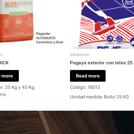
ón
Instalación
UICK
Pegaya exterior con latex 25
 more
Read more
r: 25 Kg y 40 Kg.
Código: 16013
ris
Unidad medida: Bulto 25 KG