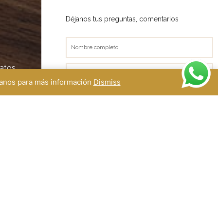
Déjanos tus preguntas, comentarios
Nombre
completo
datos
Correo
electrónico
ctanos para más información
Dismiss
Teléfono
Asunto
Mensaje
) 51