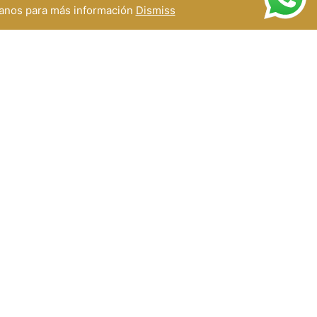
ctanos para más información
Dismiss
Asunto
Mensaje
) 51
10
ENVIAR