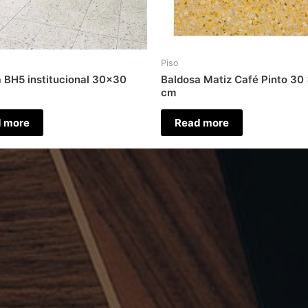
Piso
 BH5 institucional 30×30
Baldosa Matiz Café Pinto 30
cm
 more
Read more