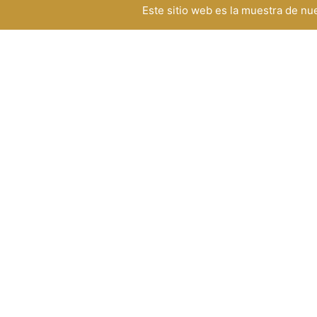
Este sitio web es la muestra de n
HORARIO DE SERVICIO
TELÉFONO
ad
+57 350 290 0277
Lunes a viernes
8:00 am - 4:50 pm
Sábados
8:00 am - 1:20pm