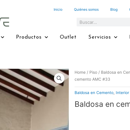
Inicio
Quiénes somos
Blog
Search
Productos
Outlet
Servicios
Home
/
Piso
/
Baldosa en Ce
cemento AMC #33
Baldosa en Cemento
,
Interior
Baldosa en ce