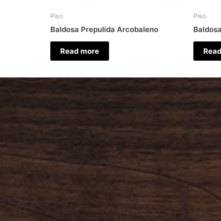
Piso
Piso
Baldosa Prepulida Arcobaleno
Baldosa
Read more
Read