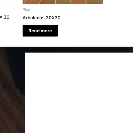
Piso
 × 30
Arboledas 30X30
Read more