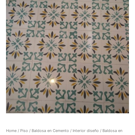
Home
/
Piso
/
Baldosa en Cemento
/
Interior diseño
/ Baldosa en