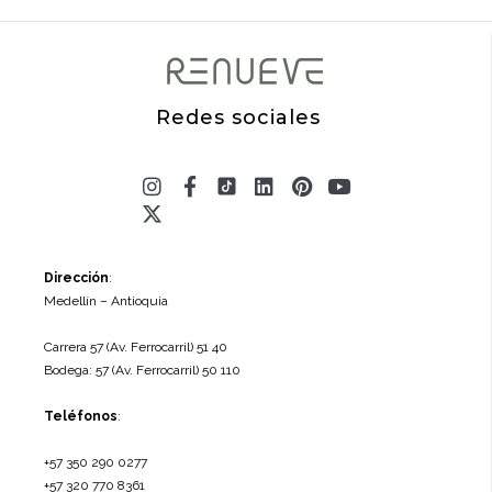
Redes sociales
Instagram
X-
Facebook-
Linkedin
Pinterest
Youtube
twitter
f
Dirección
:
Medellín – Antioquia
Carrera 57 (Av. Ferrocarril) 51 40
Bodega: 57 (Av. Ferrocarril) 50 110
Teléfonos
:
+57 350 290 0277
+57 320 770 8361