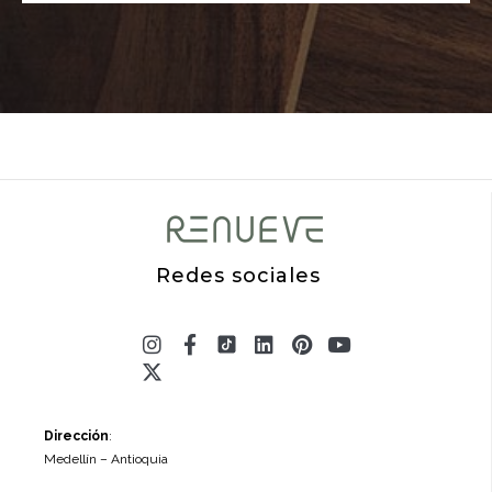
Redes sociales
Instagram
X-
Facebook-
Linkedin
Pinterest
Youtube
twitter
f
Dirección
:
Medellín – Antioquia