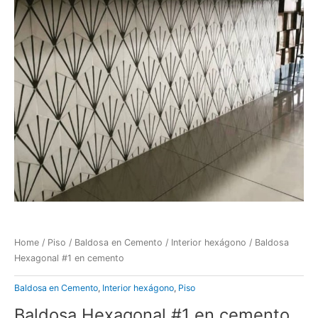
Home
/
Piso
/
Baldosa en Cemento
/
Interior hexágono
/ Baldosa
Hexagonal #1 en cemento
Baldosa en Cemento
,
Interior hexágono
,
Piso
Baldosa Hexagonal #1 en cemento