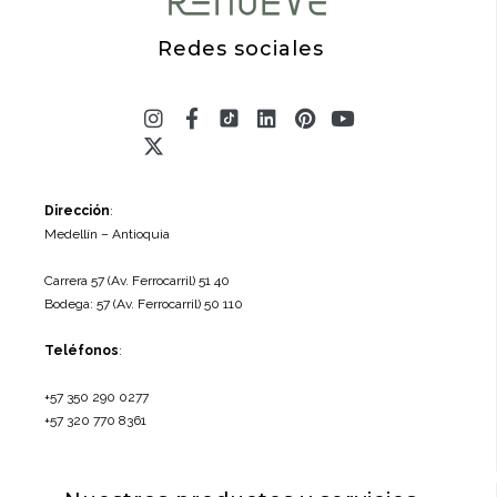
Redes sociales
Instagram
X-
Facebook-
Linkedin
Pinterest
Youtube
twitter
f
Dirección
:
Medellín – Antioquia
Carrera 57 (Av. Ferrocarril) 51 40
Bodega: 57 (Av. Ferrocarril) 50 110
Teléfonos
:
+57 350 290 0277
+57 320 770 8361