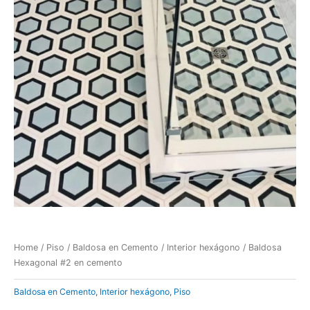
Home
/
Piso
/
Baldosa en Cemento
/
Interior hexágono
/ Baldosa
Hexagonal #2 en cemento
Baldosa en Cemento
,
Interior hexágono
,
Piso