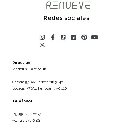
Redes sociales
Instagram
X-
Facebook-
Linkedin
Pinterest
Youtube
twitter
f
Dirección
:
Medellín – Antioquia
Carrera 57 (Av. Ferrocarril) 51 40
Bodega: 57 (Av. Ferrocarril) 50 110
Teléfonos
:
+57 350 290 0277
+57 320 770 8361