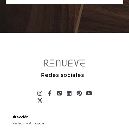
Redes sociales
Instagram
X-
Facebook-
Linkedin
Pinterest
Youtube
twitter
f
Dirección
:
Medellín – Antioquia