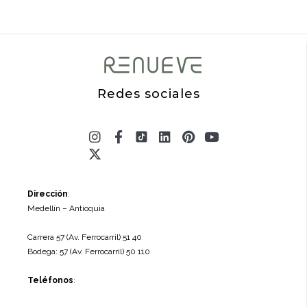
Redes sociales
Instagram
X-
Facebook-
Linkedin
Pinterest
Youtube
twitter
f
Dirección
:
Medellín – Antioquia
Carrera 57 (Av. Ferrocarril) 51 40
Bodega: 57 (Av. Ferrocarril) 50 110
Teléfonos
: