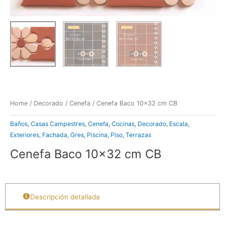
Home
/
Decorado
/
Cenefa
/ Cenefa Baco 10×32 cm CB
Baños
,
Casas Campestres
,
Cenefa
,
Cocinas
,
Decorado
,
Escala
,
Exteriores
,
Fachada
,
Gres
,
Piscina
,
Piso
,
Terrazas
Cenefa Baco 10×32 cm CB
Descripción detallada