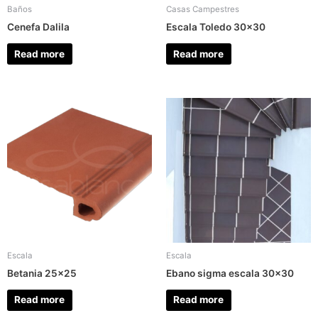
Baños
Casas Campestres
Cenefa Dalila
Escala Toledo 30×30
Read more
Read more
Escala
Escala
Betania 25×25
Ebano sigma escala 30×30
Read more
Read more