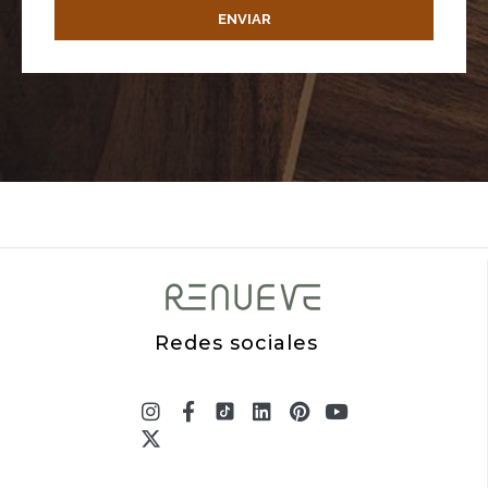
ENVIAR
Redes sociales
Instagram
X-
Facebook-
Linkedin
Pinterest
Youtube
twitter
f