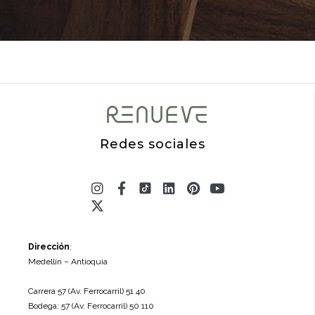
Redes sociales
Instagram
X-
Facebook-
Linkedin
Pinterest
Youtube
twitter
f
Dirección
:
Medellín – Antioquia
Carrera 57 (Av. Ferrocarril) 51 40
Bodega: 57 (Av. Ferrocarril) 50 110