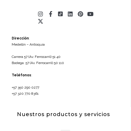
Instagram
X-
Facebook-
Linkedin
Pinterest
Youtube
twitter
f
Dirección
:
Medellín – Antioquia
Carrera 57 (Av. Ferrocarril) 51 40
Bodega: 57 (Av. Ferrocarril) 50 110
Teléfonos
:
+57 350 290 0277
+57 320 770 8361
Nuestros productos y servicios