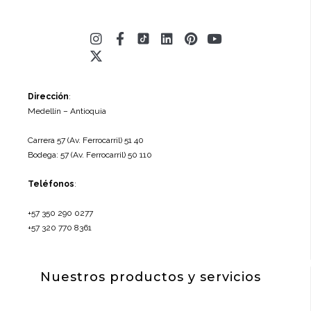
Instagram
X-
Facebook-
Linkedin
Pinterest
Youtube
twitter
f
Dirección
:
Medellín – Antioquia
Carrera 57 (Av. Ferrocarril) 51 40
Bodega: 57 (Av. Ferrocarril) 50 110
Teléfonos
:
+57 350 290 0277
+57 320 770 8361
Nuestros productos y servicios