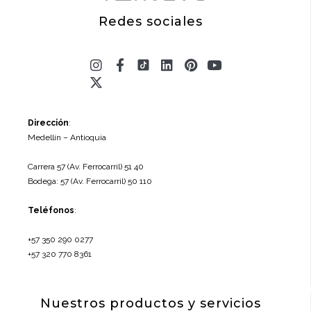
Redes sociales
Instagram
X-
Facebook-
Linkedin
Pinterest
Youtube
twitter
f
Dirección
:
Medellín – Antioquia
Carrera 57 (Av. Ferrocarril) 51 40
Bodega: 57 (Av. Ferrocarril) 50 110
Teléfonos
:
+57 350 290 0277
+57 320 770 8361
Nuestros productos y servicios