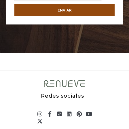
ENVIAR
Redes sociales
Instagram
X-
Facebook-
Linkedin
Pinterest
Youtube
twitter
f