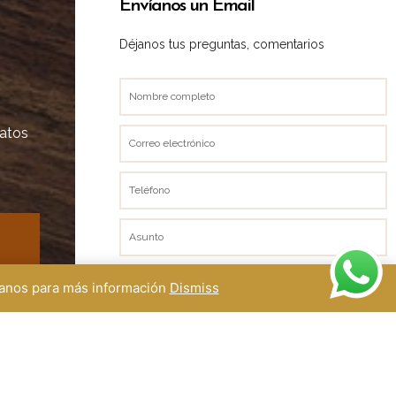
Envíanos un Email
Déjanos tus preguntas, comentarios
Nombre
completo
datos
Correo
electrónico
Teléfono
Asunto
Mensaje
ctanos para más información
Dismiss
) 51