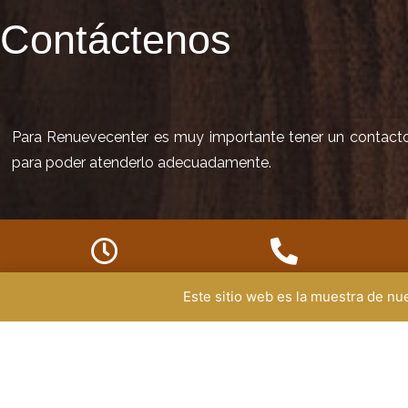
Contáctenos
Para Renuevecenter es muy importante tener un contacto d
para poder atenderlo adecuadamente.
HORARIO DE SERVICIO
TELÉFONO
Este sitio web es la muestra de n
ad
+57 350 290 0277
Lunes a viernes
8:00 am - 4:50 pm
Sábados
8:00 am - 1:20pm