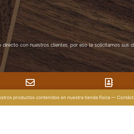
irecto con nuestros clientes, por eso le solicitamos sus 
EMAIL
uestros productos contenidos en nuestra tienda física — Contá
DIRECCIÓN
ministracion@renuevecenter.com
Medellín
gerencia@renuevecenter.com
Almacén:
Carrera 57 (Av. Ferrocarril
40
Bodega: