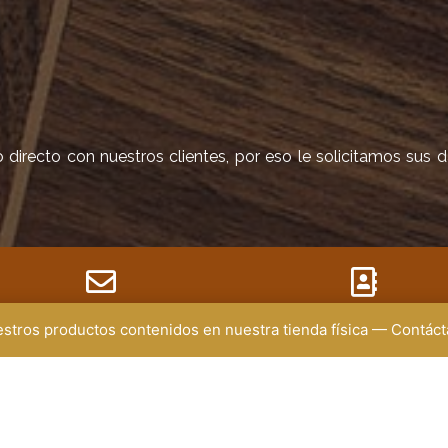
irecto con nuestros clientes, por eso le solicitamos sus 
EMAIL
uestros productos contenidos en nuestra tienda física — Contá
DIRECCIÓN
ministracion@renuevecenter.com
Medellín
gerencia@renuevecenter.com
Almacén:
Carrera 57 (Av. Ferrocarril
40