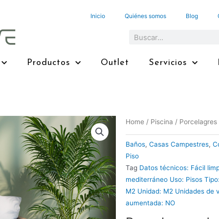
Inicio
Quiénes somos
Blog
Search
Productos
Outlet
Servicios
Home
/
Piscina
/ Porcelagres
Baños
,
Casas Campestres
,
C
Piso
Tag
Datos técnicos: Fácil lim
mediterráneo Uso: Pisos Tipo
M2 Unidad: M2 Unidades de ve
aumentada: NO