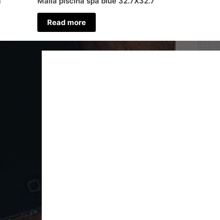
a
Malla piscina spa blue 32.7X32.7
Read more