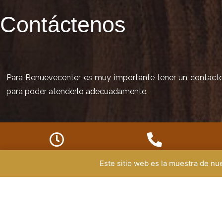
Contáctenos
Para Renuevecenter es muy importante tener un contacto d
para poder atenderlo adecuadamente.
HORARIO DE SERVICIO
TELÉFONO
Este sitio web es la muestra de n
ad
+57 350 290 0277
Lunes a viernes
8:00 am - 4:50 pm
Sábados
8:00 am - 1:20pm