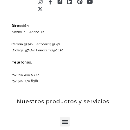
Instagram
X-
Facebook-
Linkedin
Pinterest
Youtube
twitter
f
Dirección
:
Medellín – Antioquia
Carrera 57 (Av. Ferrocarril) 51 40
Bodega: 57 (Av. Ferrocarril) 50 110
Teléfonos
:
+57 350 290 0277
+57 320 770 8361
Nuestros productos y servicios
Menu