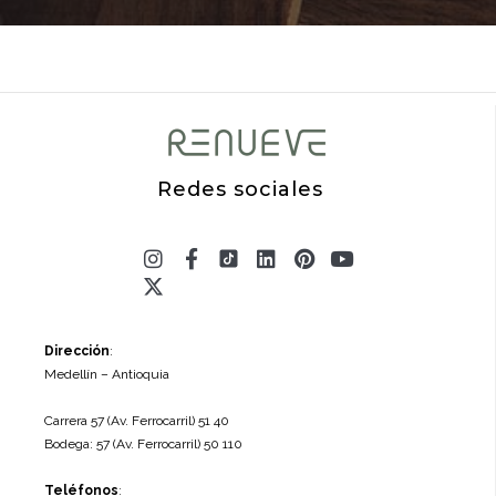
Redes sociales
Instagram
X-
Facebook-
Linkedin
Pinterest
Youtube
twitter
f
Dirección
:
Medellín – Antioquia
Carrera 57 (Av. Ferrocarril) 51 40
Bodega: 57 (Av. Ferrocarril) 50 110
Teléfonos
: