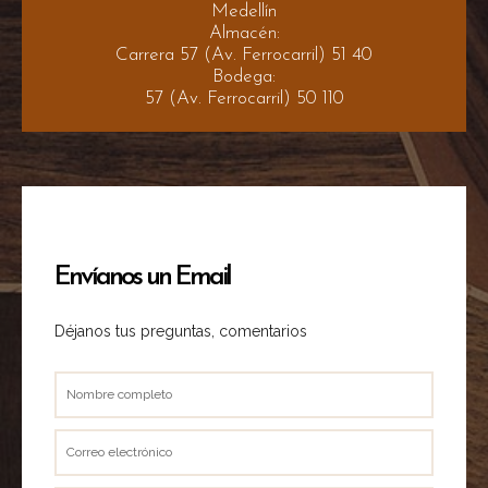
Medellín
Almacén:
Carrera 57 (Av. Ferrocarril) 51 40
Bodega:
57 (Av. Ferrocarril) 50 110
Envíanos un Email
Déjanos tus preguntas, comentarios
Nombre
completo
Correo
electrónico