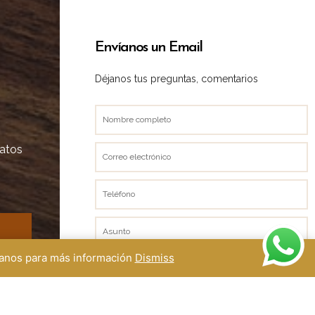
Envíanos un Email
Déjanos tus preguntas, comentarios
Nombre
completo
datos
Correo
electrónico
Teléfono
Asunto
ctanos para más información
Dismiss
Mensaje