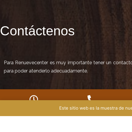
Contáctenos
Para Renuevecenter es muy importante tener un contacto d
para poder atenderlo adecuadamente.
Este sitio web es la muestra de n
HORARIO DE SERVICIO
TELÉFONO
ad
+57 350 290 0277
Lunes a viernes