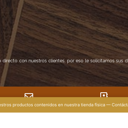
irecto con nuestros clientes, por eso le solicitamos sus 
uestros productos contenidos en nuestra tienda física — Contá
EMAIL
DIRECCIÓN
ministracion@renuevecenter.com
Medellín
gerencia@renuevecenter.com
Almacén: