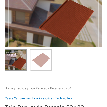
Home
/
Techos
/ Teja Ranurada Betania 20×30
Casas Campestres
,
Exteriores
,
Gres
,
Techos
,
Teja