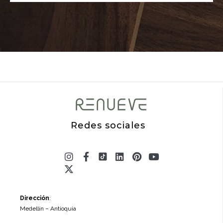
Redes sociales
Instagram
X-
Facebook-
Linkedin
Pinterest
Youtube
twitter
f
Dirección
:
Medellín – Antioquia