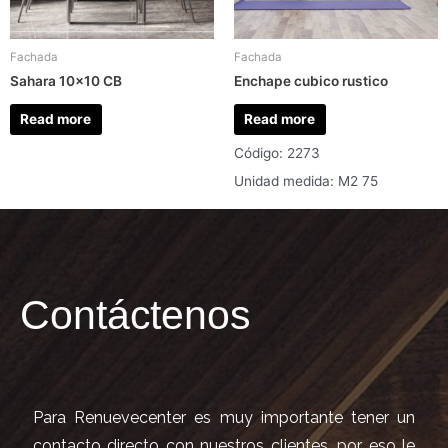
Fachada
Fachada
Sahara 10×10 CB
Enchape cubico rustico
Read more
Read more
Código: 2273
Unidad medida: M2 75
Contáctenos
Para Renuevecenter es muy importante tener un
contacto directo con nuestros clientes, por eso le