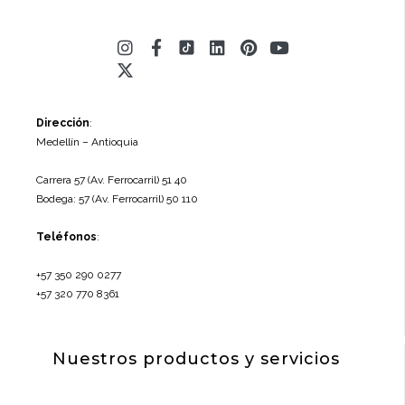
Instagram
X-
Facebook-
Linkedin
Pinterest
Youtube
twitter
f
Dirección
:
Medellín – Antioquia
Carrera 57 (Av. Ferrocarril) 51 40
Bodega: 57 (Av. Ferrocarril) 50 110
Teléfonos
:
+57 350 290 0277
+57 320 770 8361
Nuestros productos y servicios