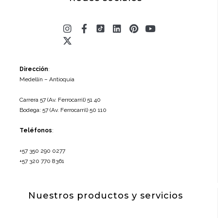
Instagram
X-
Facebook-
Linkedin
Pinterest
Youtube
twitter
f
Dirección
:
Medellín – Antioquia
Carrera 57 (Av. Ferrocarril) 51 40
Bodega: 57 (Av. Ferrocarril) 50 110
Teléfonos
:
+57 350 290 0277
+57 320 770 8361
Nuestros productos y servicios