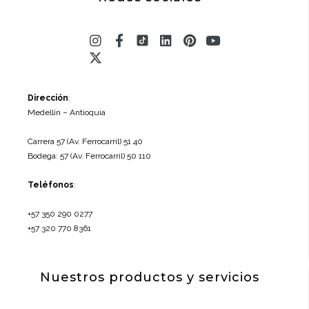
Instagram
X-
Facebook-
Linkedin
Pinterest
Youtube
twitter
f
Dirección
:
Medellín – Antioquia
Carrera 57 (Av. Ferrocarril) 51 40
Bodega: 57 (Av. Ferrocarril) 50 110
Teléfonos
:
+57 350 290 0277
+57 320 770 8361
Nuestros productos y servicios