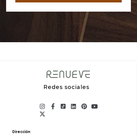
Redes sociales
Instagram
X-
Facebook-
Linkedin
Pinterest
Youtube
twitter
f
Dirección
: