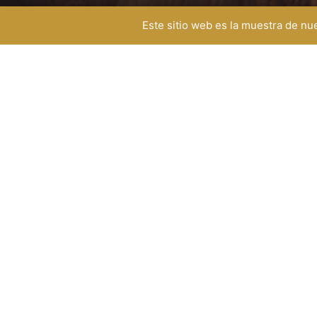
Este sitio web es la muestra de n
HORARIO DE SERVICIO
TELÉFONO
ad
+57 350 290 0277
Lunes a viernes
8:00 am - 4:50 pm
Sábados
8:00 am - 1:20pm