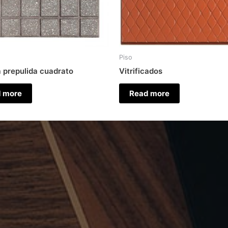
Piso
 prepulida cuadrato
Vitrificados
 more
Read more