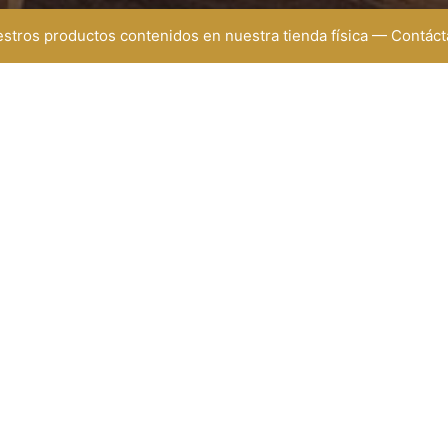
uestros productos contenidos en nuestra tienda física — Contá
EMAIL
DIRECCIÓN
ministracion@renuevecenter.com
Medellín
gerencia@renuevecenter.com
Almacén:
Carrera 57 (Av. Ferrocarril
40
Bodega:
57 (Av. Ferrocarril) 50 1