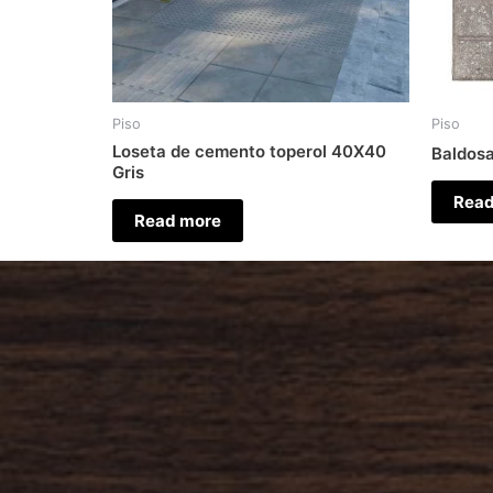
Piso
Piso
Loseta de cemento toperol 40X40
Baldosa
Gris
Read
Read more