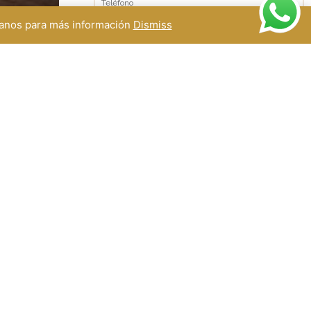
ctanos para más información
Dismiss
Asunto
Mensaje
) 51
10
ENVIAR