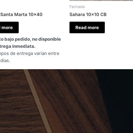
Fachada
 Santa Marta 10×40
Sahara 10×10 CB
 more
Read more
o bajo pedido, no disponible
trega inmediata.
mpos de entrega varían entre
días.