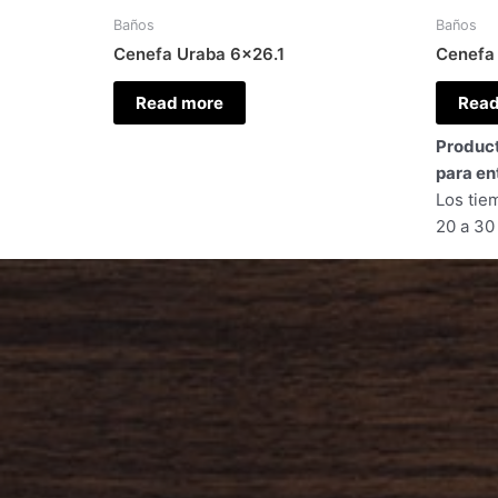
Baños
Baños
Cenefa Uraba 6×26.1
Cenefa
Read more
Read
Product
para en
Los tie
20 a 30 