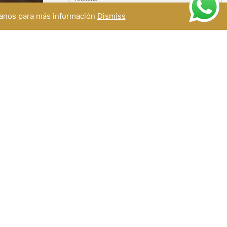
ctanos para más información
Dismiss
Asunto
Mensaje
) 51
10
ENVIAR