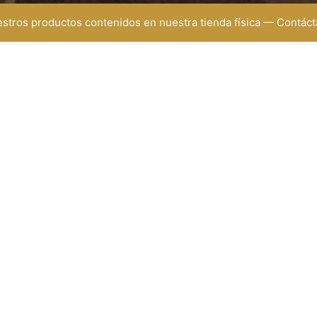
uestros productos contenidos en nuestra tienda física — Contá
EMAIL
DIRECCIÓN
ministracion@renuevecenter.com
Medellín
gerencia@renuevecenter.com
Almacén:
Carrera 57 (Av. Ferrocarril
40
Bodega:
57 (Av. Ferrocarril) 50 1