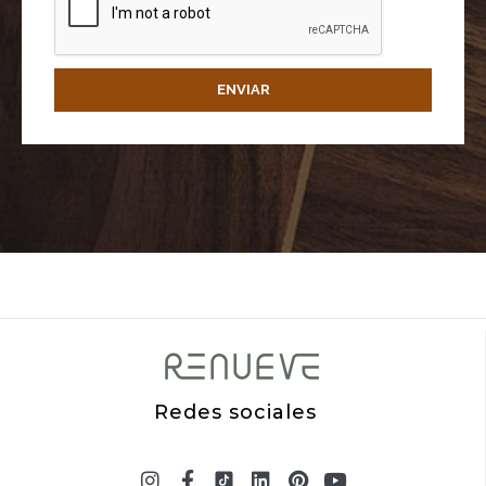
ENVIAR
Redes sociales
Instagram
X-
Facebook-
Linkedin
Pinterest
Youtube