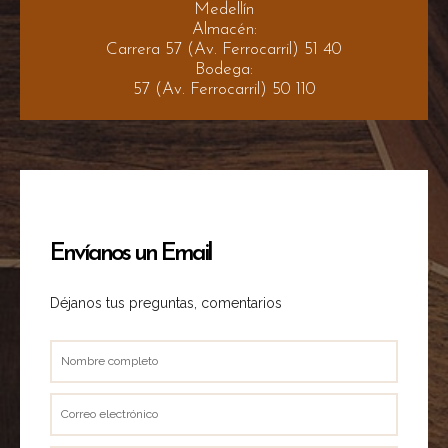
Medellín
Almacén:
Carrera 57 (Av. Ferrocarril) 51 40
Bodega:
57 (Av. Ferrocarril) 50 110
Envíanos un Email
Déjanos tus preguntas, comentarios
Nombre
completo
Correo
electrónico