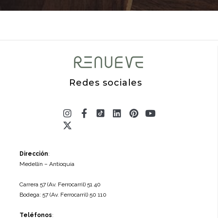
Redes sociales
Instagram
X-
Facebook-
Linkedin
Pinterest
Youtube
twitter
f
Dirección
:
Medellín – Antioquia
Carrera 57 (Av. Ferrocarril) 51 40
Bodega: 57 (Av. Ferrocarril) 50 110
Teléfonos
: