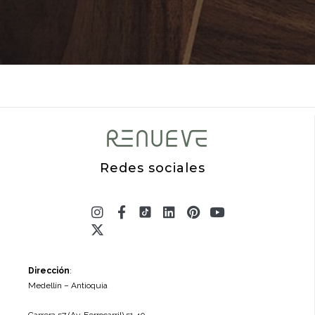
Redes sociales
Instagram
X-
Facebook-
Linkedin
Pinterest
Youtube
twitter
f
Dirección
:
Medellín – Antioquia