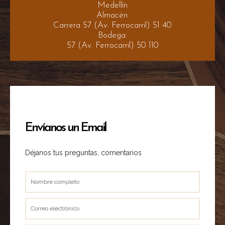
Medellín
Almacén:
Carrera 57 (Av. Ferrocarril) 51 40
Bodega:
57 (Av. Ferrocarril) 50 110
Envíanos un Email
Déjanos tus preguntas, comentarios
Nombre
completo
Correo
electrónico