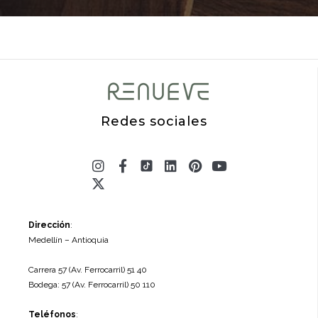
Redes sociales
Instagram
X-
Facebook-
Linkedin
Pinterest
Youtube
twitter
f
Dirección
:
Medellín – Antioquia
Carrera 57 (Av. Ferrocarril) 51 40
Bodega: 57 (Av. Ferrocarril) 50 110
Teléfonos
: