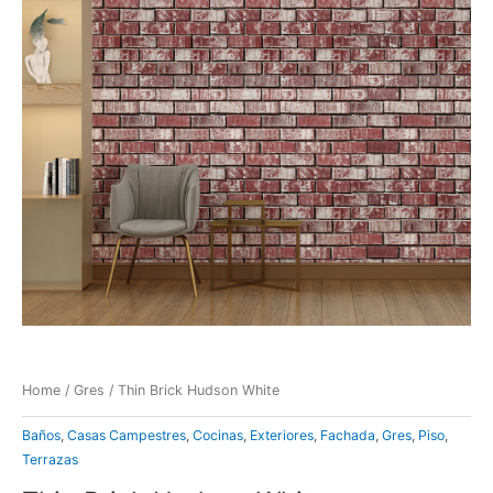
Home
/
Gres
/ Thin Brick Hudson White
Baños
,
Casas Campestres
,
Cocinas
,
Exteriores
,
Fachada
,
Gres
,
Piso
,
Terrazas